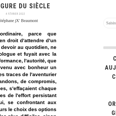
IGURE DU SIÈCLE
4 FÉVRIER 2022
Stéphane jX' Beaumont
ordinaire, parce que
n droit d’attendre d’un
devoir au quotidien, ne
éologue et fuyait avec la
formance, l’autorité, que
AUJ
 devenu avec bonheur un
es traces de l’aventurier
C
abandons, de compromis,
es, s’effaçaient chaque
s de l’effort persistant
i, se confrontant aux
OR
ours le choix des options
G