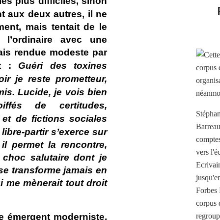
es plus difficiles, sinon
t aux deux autres, il ne
ent, mais tentait de le
 l’ordinaire avec une
ais rendue modeste par
it :
Guéri des toxines
ir je reste prometteur,
mis. Lucide, je vois bien
iffés de certitudes,
Stéphan
et de fictions sociales
Barreau
ibre-partir s’
exerce
sur
comptes 
il permet la rencontre,
vers l'
 choc salutaire dont je
Ecrivai
 se transforme jamais en
jusqu'e
i me mènerait tout droit
Forbes 
corpus 
ue émergent moderniste,
regroup