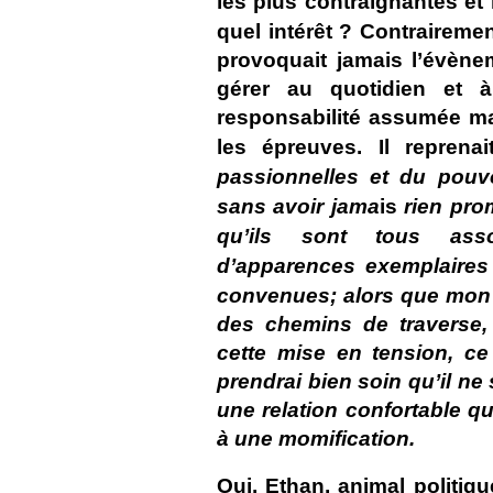
les plus contraignantes et l
quel intérêt ?
Contrairemen
provoquait jamais l’évènem
gérer au quotidien et à
responsabilité assumée m
les épreuves. Il reprena
passionnelles et du pouvo
sans avoir jama
is
rien pro
qu’ils sont tous asso
d’apparences exemplaires 
convenues; alors que
mon l
des chemins de traverse, 
cette mise en tension, ce
prendrai bien soin qu’il ne
une relation confortable qu
à une momification.
Oui, Ethan, animal politiq