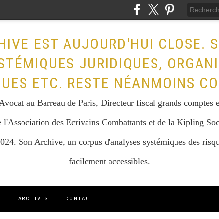
HIVE EST AUJOURD'HUI CLOSE. 
STÉMIQUES JURIDIQUES, ORGAN
QUES ETC. RESTE NÉANMOINS CO
vocat au Barreau de Paris, Directeur fiscal grands comptes et 
 l'Association des Ecrivains Combattants et de la Kipling Soc
024. Son Archive, un corpus d'analyses systémiques des risque
facilement accessibles.
S
ARCHIVES
CONTACT