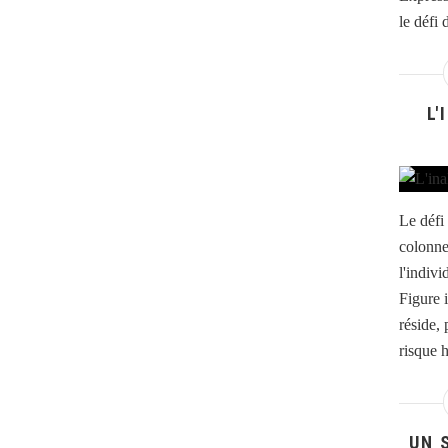
le défi
L'
Le défi
colonne
l'indiv
Figure i
réside,
risque h
UN 