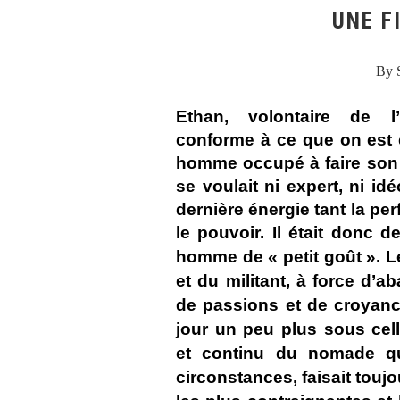
UNE F
By 
Ethan, volontaire de l’
conforme à ce que on est e
homme occupé à faire son 
se voulait ni expert, ni id
dernière énergie tant la per
le pouvoir. Il était donc
homme de « petit goût ».
L
et du militant, à force d’
de passions et de croyanc
jour un peu plus sous celle
et continu du nomade qu
circonstances, faisait touj