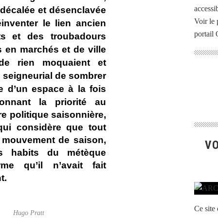
accessib
 décalée et désenclavée
Voir le 
inventer le lien ancien
portail
s et des troubadours
es en marchés et de ville
 de rien moquaient et
 seigneurial de sombrer
e d’un espace à la fois
onnant la priorité au
ure politique saisonnière,
qui considère que tout
t mouvement de saison,
VO
es habits du métèque
rme qu’il n’avait fait
t.
Ce site
Hugo Pratt