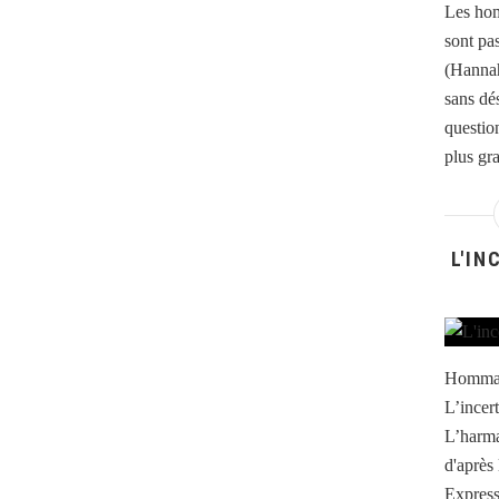
Les hom
sont pa
(Hannah
sans dé
question
plus gra
L'IN
Hommag
L’incert
L’harma
d'après
Express