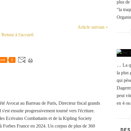
plus de
"la tra
Organis
Article suivant »
Retour à l'accueil
ost
0
… La qu
la plus 
qui pès
Dagerma
peut vit
té Avocat au Barreau de Paris, Directeur fiscal grands
en 4 ou 
 s'est ensuite progressivement tourné vers l'écriture.
es Ecrivains Combattants et de la Kipling Society
t à Forbes France en 2024. Un corpus de plus de 360
DES