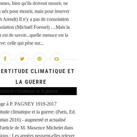
mes, bien qu'ils doivent mourir, ne
s nés pour mourir, mais pour innover
 Arendt) Il n'y a pas de consolation
solation (Michaël Foessel) …Mais la
 est de savoir...quelle menace est la
ve: celle qui pèse sur...
CERTITUDE CLIMATIQUE ET
LA GUERRE
e à P. PAGNEY 1919-2017
itude climatique et la guerre: (Paris, Ed.
ttan 2016) - augmenté et actualisé
 l'article de M. Maxence Michelet dans
ions : Les armées peuvent-elles relever