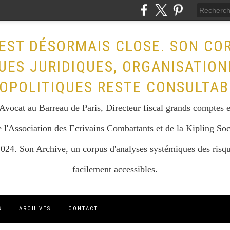
EST DÉSORMAIS CLOSE. SON CO
UES JURIDIQUES, ORGANISATION
OPOLITIQUES RESTE CONSULTAB
vocat au Barreau de Paris, Directeur fiscal grands comptes et 
 l'Association des Ecrivains Combattants et de la Kipling Soc
024. Son Archive, un corpus d'analyses systémiques des risque
facilement accessibles.
S
ARCHIVES
CONTACT