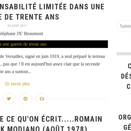
NSABILITÉ LIMITÉE DANS UNE
E DE TRENTE ANS
30 AOÛT 2017
Stéphane JX' Beaumont
e Versailles, signé en juin 1919, a seul préparé le terreau
..pas que ! Il est aujourd'hui assez clair que la seconde
e ans a surtout...
DÉ
En savoir plus
C
ORG
E CE QU'ON ÉCRIT.....ROMAIN
G
CK MODIANO (AOÛT 1978)