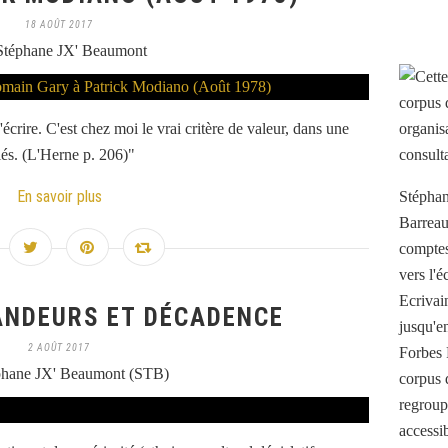
18 AOÛT 2017
Stéphane JX' Beaumont
'écrire. C'est chez moi le vrai critère de valeur, dans une
iés. (L'Herne p. 206)"
En savoir plus
Stéphan
Barreau
comptes 
vers l'
Ecrivai
ANDEURS ET DÉCADENCE
jusqu'e
2 AOÛT 2017
Forbes 
phane JX' Beaumont (STB)
corpus 
regroup
accessib