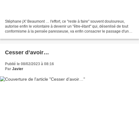
Stéphane jX' Beaumont … l'effort, ce "reste à faire" souvent douloureux,
autorise enfin le volontaire à devenir un "être-étant" qui, désenlisé de tout
conformisme à la pensée paresseuse, va enfin consacrer le passage d'une
intention insuffisante à l'action...
Cesser d’avoir…
Publié le 08/02/2023 à 08:16
Par
Javier