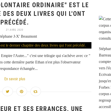
OLONTAIRE ORDINAIRE" EST LE
 DES DEUX LIVRES QUI L'ONT
PRÉCÉDÉ.
21 AVRIL 2020
téphane J-X' Beaumont
Stéphan
Barreau
mpire l'Autre..." c'est une trilogie qui s'achève avec ce "
comptes 
s cette dernière partie Ethan n'est plus l'observateur
vers l'
rrespondance échangée...
Ecrivai
En savoir plus
jusqu'e
Forbes 
corpus 
regroup
accessib
TEUR ET SES ERRANCES, UNE