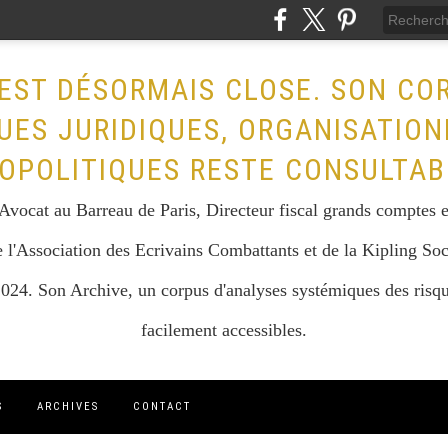
EST DÉSORMAIS CLOSE. SON CO
UES JURIDIQUES, ORGANISATION
OPOLITIQUES RESTE CONSULTAB
vocat au Barreau de Paris, Directeur fiscal grands comptes et 
 l'Association des Ecrivains Combattants et de la Kipling Soc
024. Son Archive, un corpus d'analyses systémiques des risque
facilement accessibles.
S
ARCHIVES
CONTACT