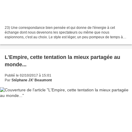
23) Une correspondance bien pensée et qui donne de l'énergie à cet
échange dont nous devenons les spectateurs ou même que nous
espionnons, c'est au choix. Le style est léger, un peu pompeux de temps à
autre, certainement parce que nous n'avons plus l'habitude...
L'Empire, cette tentation la mieux partagée au
monde...
Publié le 02/10/2017 à 15:01
Par
Stéphane JX' Beaumont