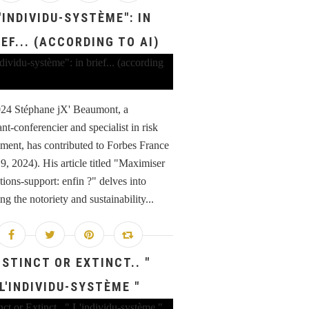
L'INDIVIDU-SYSTÈME": IN
IEF... (ACCORDING TO AI)
024 Stéphane jX' Beaumont, a
nt-conferencier and specialist in risk
ent, has contributed to Forbes France
9, 2024). His article titled "Maximiser
tions-support: enfin ?" delves into
g the notoriety and sustainability...
ISTINCT OR EXTINCT.. "
L'INDIVIDU-SYSTÈME "