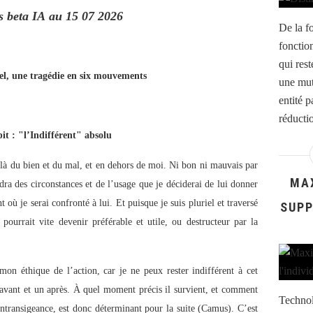
s beta IA au 15 07 2026
De la fo
fonctio
qui res
l, une tragédie en six mouvements
une mut
entité p
réductio
pit : "l’Indifférent" absolu
delà du bien et du mal, et en dehors de moi. Ni bon ni mauvais par 
MA
dra des circonstances et de l’usage que je déciderai de lui donner 
ù je serai confronté à lui. Et puisque je suis pluriel et traversé 
SUPP
 pourrait vite devenir préférable et utile, ou destructeur par la 
mon éthique de l’action, car je ne peux rester indifférent à cet 
avant et un après. À quel moment précis il survient, et comment 
Technol
’intransigeance, est donc déterminant pour la suite (Camus). C’est 