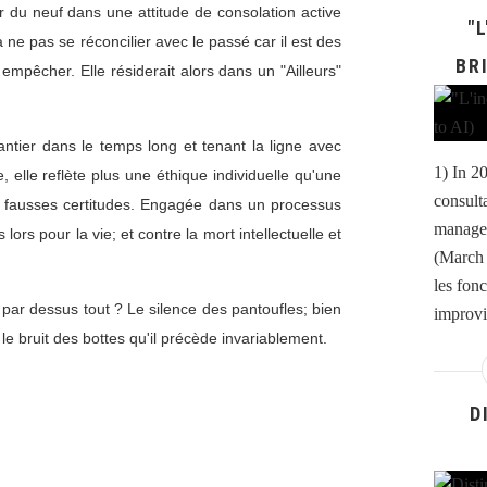
r du neuf dans une attitude de consolation active
"
à ne pas se réconcilier avec le passé car il est des
BR
empêcher. Elle résiderait alors dans un "Ailleurs"
ntier dans le temps long et tenant la ligne avec
1) In 2
le, elle reflète plus une éthique individuelle qu'une
consulta
e fausses certitudes. Engagée dans un processus
managem
 lors pour la vie; et contre la mort intellectuelle et
(March 
les fonc
 par dessus tout ? Le silence des pantoufles; bien
improvin
e bruit des bottes qu'il précède invariablement.
D