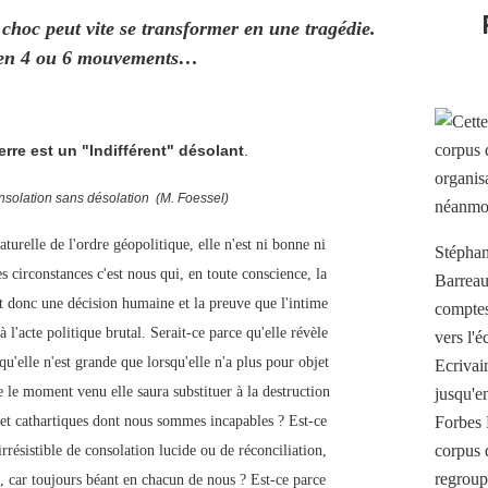
choc peut vite se transformer en une tragédie.
 en 4 ou 6 mouvements…
uerre est un "Indifférent" désolant
.
onsolation sans désolation
(M. Foessel)
turelle de l'ordre géopolitique, elle n'est ni bonne ni
Stéphan
s circonstances c'est nous qui, en toute conscience, la
Barreau
t donc une décision humaine et la preuve que l'intime
comptes 
à l'acte politique brutal. Serait-ce parce qu'elle révèle
vers l'
u'elle n'est grande que lorsqu'elle n'a plus pour objet
Ecrivai
 le moment venu elle saura substituer à la destruction
jusqu'e
es et cathartiques dont nous sommes incapables ? Est-ce
Forbes 
corpus 
 irrésistible de consolation lucide ou de réconciliation,
regroup
, car toujours béant en chacun de nous ? Est-ce parce