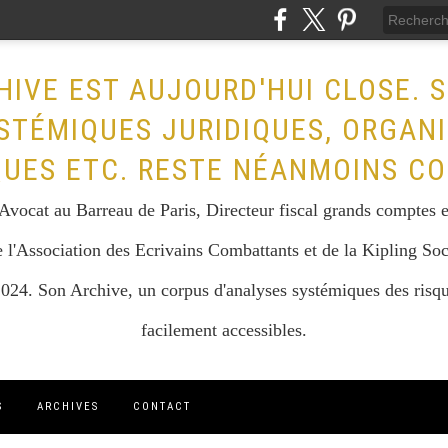
HIVE EST AUJOURD'HUI CLOSE. 
STÉMIQUES JURIDIQUES, ORGAN
QUES ETC. RESTE NÉANMOINS CO
vocat au Barreau de Paris, Directeur fiscal grands comptes et 
 l'Association des Ecrivains Combattants et de la Kipling Soc
024. Son Archive, un corpus d'analyses systémiques des risque
facilement accessibles.
S
ARCHIVES
CONTACT