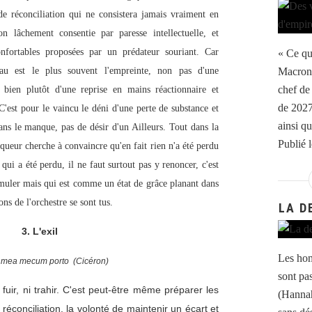
de réconciliation qui ne consistera jamais vraiment en
n lâchement consentie par paresse intellectuelle, et
nfortables proposées par un prédateur souriant. Car
« Ce qu
eau est le plus souvent l'empreinte, non pas d'une
Macron 
chef de 
 bien plutôt d'une reprise en mains réactionnaire et
de 2027 
 C'est pour le vaincu le déni d'une perte de substance et
ainsi qu
ans le manque, pas de désir d'un Ailleurs. Tout dans la
Publié 
nqueur cherche à convaincre qu'en fait rien n'a été perdu
 qui a été perdu, il ne faut surtout pas y renoncer, c'est
ormuler mais qui est comme un état de grâce planant dans
s violons de l'orchestre se sont tus.
LA D
3. L'exil
Les hom
mea mecum porto (Cicéron)
sont pa
i fuir, ni trahir. C'est peut-être même préparer les
(Hannah
a réconciliation, la volonté de maintenir un écart et