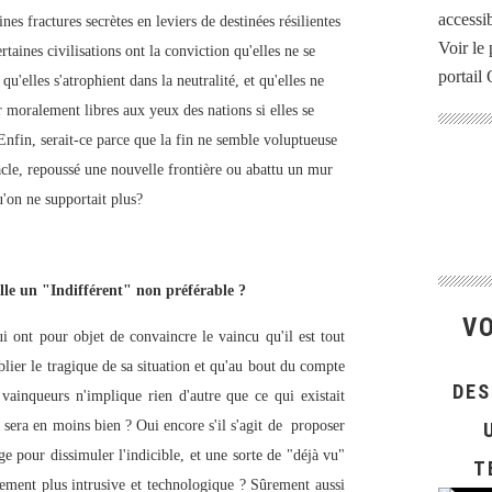
accessib
ines fractures secrètes en leviers de destinées résilientes
Voir le 
taines civilisations ont la conviction qu'elles ne se
portail
u'elles s'atrophient dans la neutralité, et qu'elles ne
r moralement libres aux yeux des nations si elles se
Enfin, serait-ce parce que la fin ne semble voluptueuse
cle, repoussé une nouvelle frontière ou abattu un mur
'on ne supportait plus?
elle un "Indifférent" non préférable ?
VO
qui ont pour objet de convaincre le vaincu qu'il est tout
blier le tragique de sa situation et qu'au bout du compte
DES
vainqueurs n'implique rien d'autre que ce qui existait
sera en moins bien ? Oui encore s'il s'agit de proposer
ge pour dissimuler l'indicible, et une sorte de "déjà vu"
T
ment plus intrusive et technologique ? Sûrement aussi