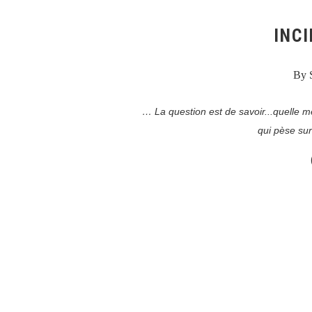
INC
By 
… La question est de savoir...quelle me
qui pèse su