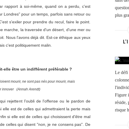
sans dé
ar rapport à soi-même, quand on a perdu, c'est
question
our Londres" pour un temps, parfois sans retour ou
plus gra
st s'exiler pour prendre du recul, faire le point.
ue marche, la traversée d'un désert, d'une mer ou
it. Nous l'avons déjà dit. Est-ce éthique aux yeux
L'
ais c'est politiquement malin.
t-elle être un indifférent préférable ?
Le défi
colonne
oivent mourir, ne sont pas nés pour mourir, mais
l'indiv
r innover (Annah Arendt)
Figure i
qui rejettent l'oubli de l'offense ou le pardon de
réside,
si elle est de celles qui admettraient la perte mais
risque h
fin si elle est de celles qui choisissent d'être mal
de celles qui disent "non, je ne consens pas". De