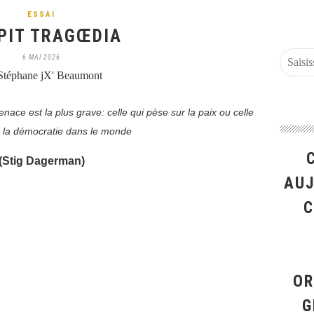
ESSAI
IPIT TRAGŒDIA
6 MAI 2026
Stéphane jX' Beaumont
nace est la plus grave: celle qui pèse sur la paix ou celle
r la démocratie dans le monde
(Stig Dagerman)
AUJ
C
OR
G