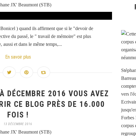
phane JX' Beaumont (STB)
 Bonicel ) quand ils affirment que si le "devoir de
tive du passé, le " travail de mémoire" est plus
e, aussi et dans le même temps,...
En savoir plus
Stéphan
Barreau
comptes 
 À DÉCEMBRE 2016 VOUS AVEZ
vers l'
Ecrivai
IR CE BLOG PRÈS DE 16.000
jusqu'e
FOIS !
Forbes 
13 DÉCEMBRE 2016
corpus 
phane JX' Beaumont (STB)
regroup