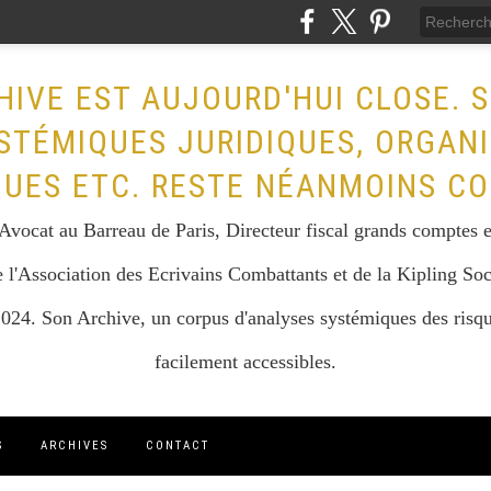
HIVE EST AUJOURD'HUI CLOSE. 
STÉMIQUES JURIDIQUES, ORGAN
QUES ETC. RESTE NÉANMOINS CO
vocat au Barreau de Paris, Directeur fiscal grands comptes et 
 l'Association des Ecrivains Combattants et de la Kipling Soc
024. Son Archive, un corpus d'analyses systémiques des risque
facilement accessibles.
S
ARCHIVES
CONTACT