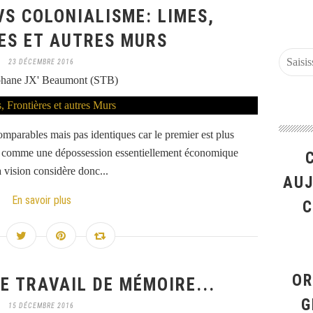
VS COLONIALISME: LIMES,
ES ET AUTRES MURS
23 DÉCEMBRE 2016
phane JX' Beaumont (STB)
omparables mais pas identiques car le premier est plus
vu comme une dépossession essentiellement économique
a vision considère donc...
AUJ
En savoir plus
C
OR
E TRAVAIL DE MÉMOIRE...
G
15 DÉCEMBRE 2016