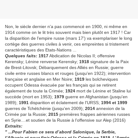
Non, le siècle dernier n'a pas commencé en 1900, ni même en
1914 comme on le lit très souvent mais bien plutôt en 1917 ! Car
la disparition de l'empire russe (mars 17') va exemplariser le long
cortège des guerres civiles à venir, ces empreintes si tristement
caractéristiques des Etats-Nations ...
Quelques faits:
1917
Abdication de Nicolas II; offensive
Kerensky; Lénine renverse Kerensky;
1918
signature de la Paix
de Brest-Litovsk; Débarquement des Alliés en Russie; guerre
civile entre russes blancs et rouges (jusqu'en 1922); intervention
française et anglaise en Mer Noire;
1919
les bolcheviques
occupent Odessa évacuée par les français qui se retirent
également de toute la Crimée;
1924
mort de Lénine et Staline lui
succède (mort en 1953);
1979
guerre en Afghanistan (jusqu'en
1989);
1991
disparition et éclatement de l'URSS;
1994 et 1999
guerres de Tchétchénie (jusqu'en 2009);
2014
annexion de la
Crimée par la Russie;
2015
premières frappes aériennes russes
en Syrie....et soutien de la Russie à l'offensive sur Alep (2016)
Extraits:
" ...Pour Fabien ce sera d’abord Salonique, la Serbie,
l’Albanie et pour finir Odessa et la Crimée en 1919. L’Armée