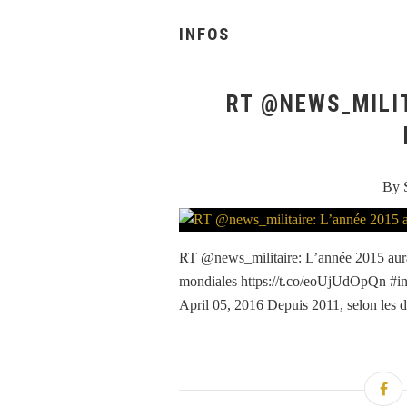
INFOS
RT @NEWS_MILIT
By 
RT @news_militaire: L’année 2015 aura 
mondiales https://t.co/eoUjUdOpQn #i
April 05, 2016 Depuis 2011, selon les d