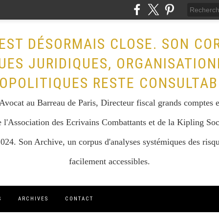
EST DÉSORMAIS CLOSE. SON CO
UES JURIDIQUES, ORGANISATION
OPOLITIQUES RESTE CONSULTAB
vocat au Barreau de Paris, Directeur fiscal grands comptes et 
 l'Association des Ecrivains Combattants et de la Kipling Soc
024. Son Archive, un corpus d'analyses systémiques des risque
facilement accessibles.
S
ARCHIVES
CONTACT