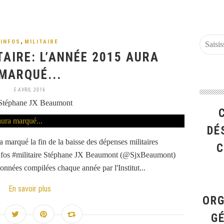
,
INFOS
MILITAIRE
AIRE: L’ANNÉE 2015 AURA
MARQUÉ...
5 AVRIL 2016
Stéphane JX Beaumont
DÉ
marqué la fin de la baisse des dépenses militaires
C
nfos #militaire Stéphane JX Beaumont (@SjxBeaumont)
onnées compilées chaque année par l'Institut...
En savoir plus
ORG
G