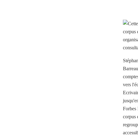
Stéphan
Barreau
comptes 
vers l'
Ecrivai
jusqu'e
Forbes 
corpus 
regroup
accessib