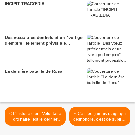
INCIPIT TRAGŒDIA
Des vœux présidentiels et un "vertige
d'empire" tellement prévisible…
La dernière bataille de Rosa
< L'histoire d'un "Volontaire
« Ce n’est jamais d’agir qui
ordinaire" est le dernier
déshonore, c’est de subir ».
chapitre des deux livres qui
(Walther Rathenau :
l'ont précédé.
Réflexions) >