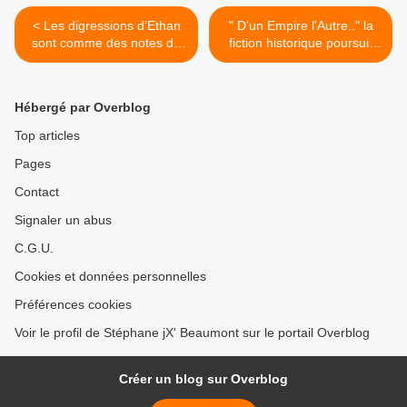
< Les digressions d'Ethan
" D'un Empire l'Autre.." la
sont comme des notes de
fiction historique poursuit
bas de page, toujours
son odyssée à travers
iconoclastes.
l'espace-temps. >
Hébergé par Overblog
Top articles
Pages
Contact
Signaler un abus
C.G.U.
Cookies et données personnelles
Préférences cookies
Voir le profil de Stéphane jX' Beaumont sur le portail Overblog
Créer un blog sur Overblog