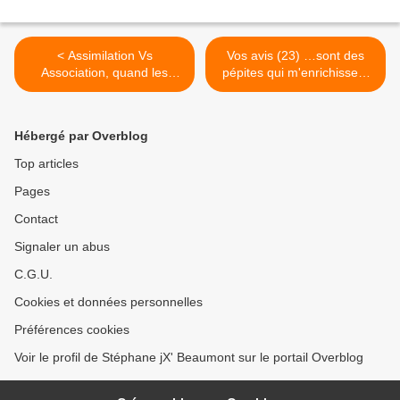
< Assimilation Vs
Vos avis (23) …sont des
Association, quand les
pépites qui m'enrichissent
Empires valsaient à deux
en continu >
temps...
Hébergé par Overblog
Top articles
Pages
Contact
Signaler un abus
C.G.U.
Cookies et données personnelles
Préférences cookies
Voir le profil de Stéphane jX' Beaumont sur le portail Overblog