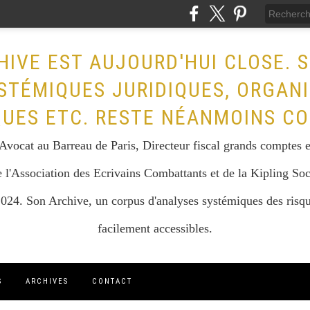
HIVE EST AUJOURD'HUI CLOSE. 
STÉMIQUES JURIDIQUES, ORGAN
QUES ETC. RESTE NÉANMOINS CO
vocat au Barreau de Paris, Directeur fiscal grands comptes et 
 l'Association des Ecrivains Combattants et de la Kipling Soc
024. Son Archive, un corpus d'analyses systémiques des risque
facilement accessibles.
S
ARCHIVES
CONTACT