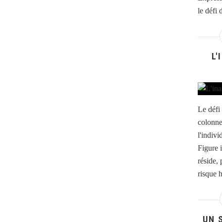
le défi
L'
Le défi
colonne
l'indiv
Figure i
réside,
risque h
UN 