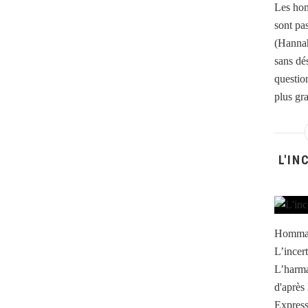
Les hom
sont pa
(Hannah
sans dé
question
plus gra
L'IN
Hommag
L’incert
L’harma
d'après
Express