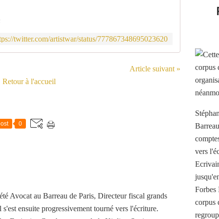
n
tps://twitter.com/artistwar/status/777867348695023620
Article suivant »
Retour à l'accueil
Stéphan
ost
0
Barreau
comptes 
vers l'
Ecrivai
jusqu'e
Forbes 
té Avocat au Barreau de Paris, Directeur fiscal grands
corpus 
 s'est ensuite progressivement tourné vers l'écriture.
regroup