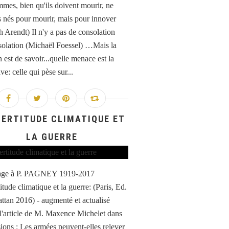
mes, bien qu'ils doivent mourir, ne
s nés pour mourir, mais pour innover
 Arendt) Il n'y a pas de consolation
solation (Michaël Foessel) …Mais la
 est de savoir...quelle menace est la
ve: celle qui pèse sur...
CERTITUDE CLIMATIQUE ET
LA GUERRE
e à P. PAGNEY 1919-2017
itude climatique et la guerre: (Paris, Ed.
ttan 2016) - augmenté et actualisé
 l'article de M. Maxence Michelet dans
ions : Les armées peuvent-elles relever