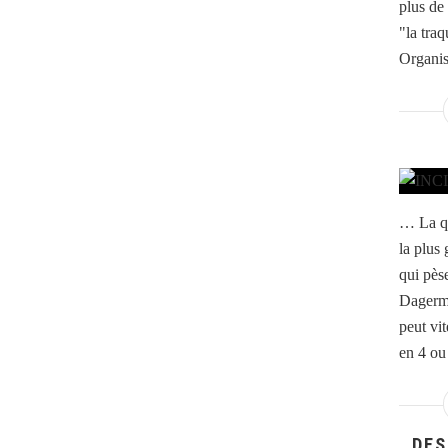
plus de
"la tra
Organis
… La qu
la plus 
qui pès
Dagerma
peut vit
en 4 ou 
DES