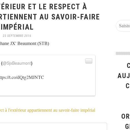
NTÉRIEUR ET LE RESPECT À
RTIENNENT AU SAVOIR-FAIRE
IMPÉRIAL
23 SEPTEMBRE 2016
phane JX' Beaumont (STB)
 (
@SjxBeaumont
)
AUJ
ttps://t.co/dQtg2MJNTC
C
OR
G