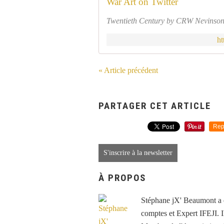
War Art on Twitter
Twentieth Century by CRW Nevinso
ht
« Article précédent
PARTAGER CET ARTICLE
Rep
S'inscrire à la newsletter
À PROPOS
Stéphane jX' Beaumont a é
comptes et Expert IFEJI. Il