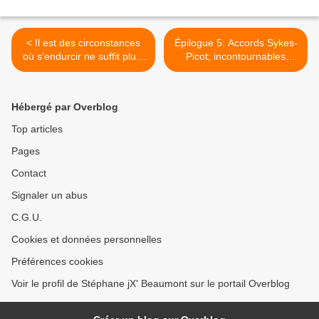
< Il est des circonstances
Épilogue 5: Accords Sykes-
où s'endurcir ne suffit plus,
Picot; incontournables
il faut savoir se simplifier à
pour... >
l'extrême...
Hébergé par Overblog
Top articles
Pages
Contact
Signaler un abus
C.G.U.
Cookies et données personnelles
Préférences cookies
Voir le profil de Stéphane jX' Beaumont sur le portail Overblog