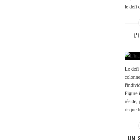
le défi
L'
Le défi
colonne
l'indiv
Figure i
réside,
risque h
UN 