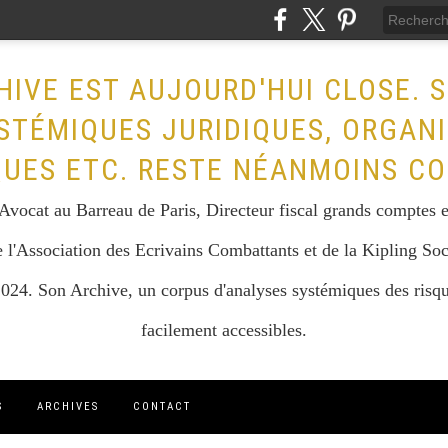
HIVE EST AUJOURD'HUI CLOSE. 
STÉMIQUES JURIDIQUES, ORGAN
QUES ETC. RESTE NÉANMOINS CO
vocat au Barreau de Paris, Directeur fiscal grands comptes et 
 l'Association des Ecrivains Combattants et de la Kipling Soc
024. Son Archive, un corpus d'analyses systémiques des risque
facilement accessibles.
S
ARCHIVES
CONTACT