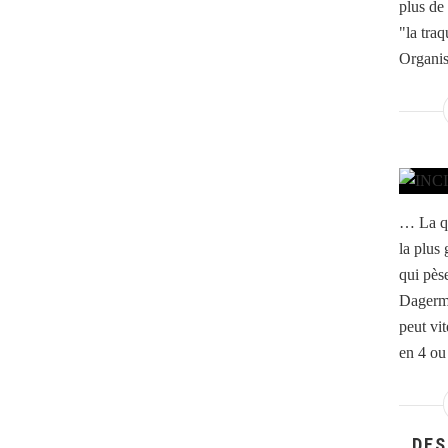
plus de
"la tra
Organis
… La qu
la plus 
qui pès
Dagerma
peut vit
en 4 ou 
DES