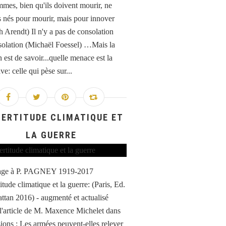
mes, bien qu'ils doivent mourir, ne
s nés pour mourir, mais pour innover
 Arendt) Il n'y a pas de consolation
solation (Michaël Foessel) …Mais la
 est de savoir...quelle menace est la
ve: celle qui pèse sur...
CERTITUDE CLIMATIQUE ET
LA GUERRE
e à P. PAGNEY 1919-2017
itude climatique et la guerre: (Paris, Ed.
ttan 2016) - augmenté et actualisé
 l'article de M. Maxence Michelet dans
ions : Les armées peuvent-elles relever