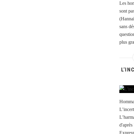
Les hom
sont pa
(Hannah
sans dé
question
plus gra
L'IN
Hommag
L’incert
L’harma
d'après
Express