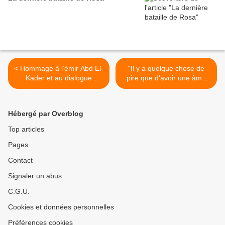
< Hommage à l’émir Abd El-
"Il y a quelque chose de
Kader et au dialogue
pire que d'avoir une âme
interculturel à travers les
même perverse. C'est
collections orientalistes du
d'avoir une âme habituée."
musée Condé
(Charles Péguy) >
Hébergé par Overblog
Top articles
Pages
Contact
Signaler un abus
C.G.U.
Cookies et données personnelles
Préférences cookies