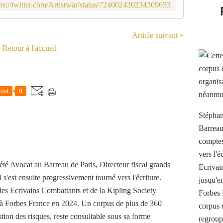
tps://twitter.com/Artistwar/status/724002420234309633
Article suivant »
Retour à l'accueil
ost
0
Stéphan
Barreau
comptes 
vers l'
té Avocat au Barreau de Paris, Directeur fiscal grands
Ecrivai
 s'est ensuite progressivement tourné vers l'écriture.
jusqu'e
es Ecrivains Combattants et de la Kipling Society
Forbes 
t à Forbes France en 2024. Un corpus de plus de 360
corpus 
stion des risques, reste consultable sous sa forme
regroup