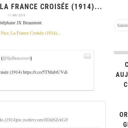
LA FRANCE CROISÉE (1914)...
11 MAI 2016
Stéphane JX Beaumont
 (
@SjxBeaumont
)
oisée (1914)
https://t.co/5TMabtUVdi
AUJ
C
OR
ks (1914)pic.twitter.com/0DldSZekG9
G