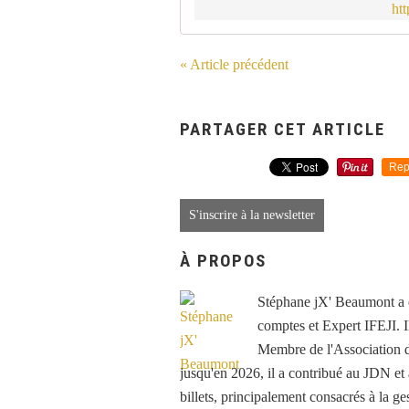
ht
« Article précédent
PARTAGER CET ARTICLE
Rep
S'inscrire à la newsletter
À PROPOS
Stéphane jX' Beaumont a é
comptes et Expert IFEJI. Il
Membre de l'Association d
jusqu'en 2026, il a contribué au JDN e
billets, principalement consacrés à la ge