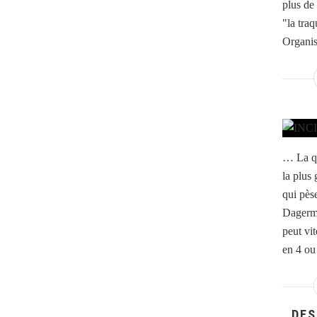
plus de
"la tra
Organis
… La qu
la plus 
qui pès
Dagerma
peut vit
en 4 ou 
DES