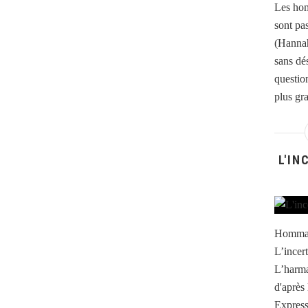
Les hom
sont pa
(Hannah
sans dé
question
plus gra
L'IN
Hommag
L’incert
L’harma
d'après
Express