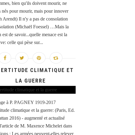
mes, bien qu'ils doivent mourir, ne
s nés pour mourir, mais pour innover
 Arendt) Il n'y a pas de consolation
solation (Michaël Foessel) …Mais la
 est de savoir...quelle menace est la
ve: celle qui pèse sur...
CERTITUDE CLIMATIQUE ET
LA GUERRE
e à P. PAGNEY 1919-2017
itude climatique et la guerre: (Paris, Ed.
ttan 2016) - augmenté et actualisé
 l'article de M. Maxence Michelet dans
ions : Les armées peuvent-elles relever