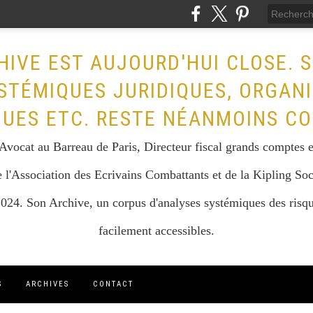
HIVE EST AUJOURD'HUI CLOSE. 
STÉMIQUES JURIDIQUES, ORGAN
QUES ETC. RESTE NÉANMOINS CO
vocat au Barreau de Paris, Directeur fiscal grands comptes et 
 l'Association des Ecrivains Combattants et de la Kipling Soc
024. Son Archive, un corpus d'analyses systémiques des risque
facilement accessibles.
S
ARCHIVES
CONTACT