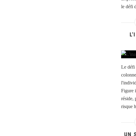
le défi
L'
Le défi
colonne
l'indiv
Figure i
réside,
risque h
UN 