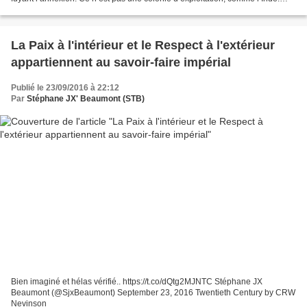
L’Inde, quant à elle, est donc une colonie...
La Paix à l'intérieur et le Respect à l'extérieur
appartiennent au savoir-faire impérial
Publié le 23/09/2016 à 22:12
Par
Stéphane JX' Beaumont (STB)
Bien imaginé et hélas vérifié.. https://t.co/dQtg2MJNTC Stéphane JX
Beaumont (@SjxBeaumont) September 23, 2016 Twentieth Century by CRW
Nevinson