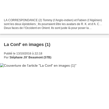
LA CORRESPONDANCE (2) Tommy (l’Anglo-indien) et Fabien (l’Algérien)
sont les deux épistoliers ; Ils pourraient être les avatars de R. K. et d’A. C…
Deux faces de l’Occident en Orient. Ils sont juste là pour poser la
problématique, à travers les détails...
La Conf' en images (1)
Publié le 13/10/2016 à 22:18
Par
Stéphane JX' Beaumont (STB)