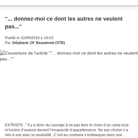
Beaumont aux Éditions Persée ht… Stéphane...
"... donnez-moi ce dont les autres ne veulent
pas..."
Publié le 22/09/2016 à 19:03
Par
Stéphane JX' Beaumont (STB)
EXTRAITS : " Il y a donc du courage à ne pas faire le choix d’un camp et je
m’incline d’avance devant l’incapacité d’appartenance. Ne pas choisir n’a
rien à voir avec la neutralité ; C’est au contraire s’embarquer dans une