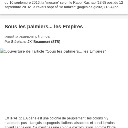
du 10 septembre 2016: la "mesure" selon le Rabbi Rachab (13-3) post du 12
septembre 2016: Je l'avais baptisé "le bunker" (pages de gloire) (13-4) post
du 16 septembre 2016: Le livre...
Sous les palmiers... les Empires
Publié le 26/09/2016 à 20:24
Par
Stéphane JX' Beaumont (STB)
EXTRAITS: L’Algérie est une colonie de peuplement, les colons n’y
manquent pas : français, espagnols, italiens, alsaciens et aussi lorrains
fuyant l’annexion. Ce n’est pas une colonie d’exploitation, comme l’Inde.