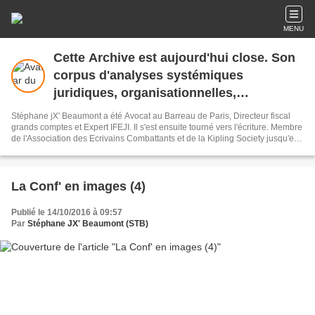
MENU
Cette Archive est aujourd'hui close. Son
corpus d'analyses systémiques
juridiques, organisationnelles,
géopolitiques etc. reste néanmoins
Stéphane jX' Beaumont a été Avocat au Barreau de Paris, Directeur fiscal
consultable.
grands comptes et Expert IFEJI. Il s'est ensuite tourné vers l'écriture. Membre
de l'Association des Ecrivains Combattants et de la Kipling Society jusqu'en
2026, il a contribué au JDN et à Forbes France en 2024. Son Archive, un
corpus d'analyses systémiques des risques, regroupe plus de 360 billets
facilement accessibles.
La Conf' en images (4)
Publié le 14/10/2016 à 09:57
Par
Stéphane JX' Beaumont (STB)