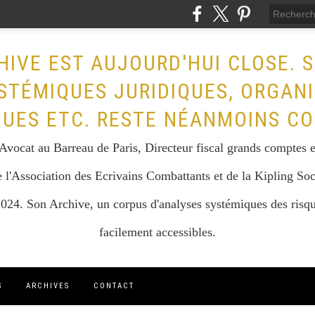
HIVE EST AUJOURD'HUI CLOSE. 
STÉMIQUES JURIDIQUES, ORGAN
QUES ETC. RESTE NÉANMOINS CO
vocat au Barreau de Paris, Directeur fiscal grands comptes et 
 l'Association des Ecrivains Combattants et de la Kipling Soc
024. Son Archive, un corpus d'analyses systémiques des risque
facilement accessibles.
S
ARCHIVES
CONTACT