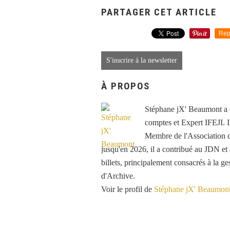
PARTAGER CET ARTICLE
Rep
S'inscrire à la newsletter
À PROPOS
Stéphane jX' Beaumont a é
comptes et Expert IFEJI. Il
Membre de l'Association d
jusqu'en 2026, il a contribué au JDN e
billets, principalement consacrés à la ge
d'Archive.
Voir le profil de
Stéphane jX' Beaumon