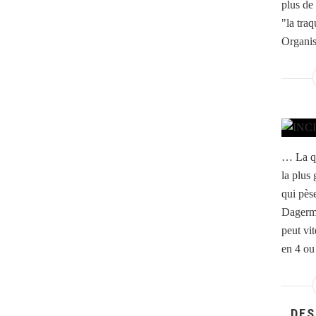
plus de
"la tra
Organis
… La qu
la plus 
qui pès
Dagerma
peut vit
en 4 ou 
DES