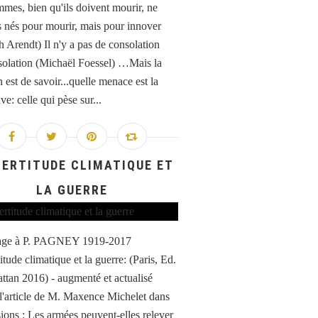
mes, bien qu'ils doivent mourir, ne
s nés pour mourir, mais pour innover
 Arendt) Il n'y a pas de consolation
solation (Michaël Foessel) …Mais la
 est de savoir...quelle menace est la
ve: celle qui pèse sur...
CERTITUDE CLIMATIQUE ET
LA GUERRE
e à P. PAGNEY 1919-2017
itude climatique et la guerre: (Paris, Ed.
ttan 2016) - augmenté et actualisé
 l'article de M. Maxence Michelet dans
ions : Les armées peuvent-elles relever