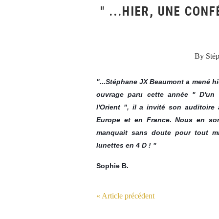
" ...HIER, UNE CON
By Sté
"...Stéphane JX Beaumont a mené hie
ouvrage paru cette année " D'un Em
l'Orient ", il a invité son auditoir
Europe et en France. Nous en so
manquait sans doute pour tout m
lunettes en 4 D ! "
Sophie B.
« Article précédent