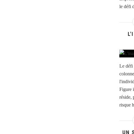
le défi
L'
Le défi
colonne
l'indiv
Figure i
réside,
risque h
UN 