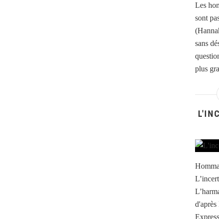
Les hom
sont pa
(Hannah
sans dé
question
plus gra
L'IN
Hommag
L’incert
L’harma
d'après
Express