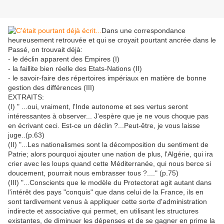
Dans une correspondance
heureusement retrouvée et qui se croyait pourtant ancrée dans le
Passé, on trouvait déjà:
- le déclin apparent des Empires (I)
- la faillite bien réelle des Etats-Nations (II)
- le savoir-faire des répertoires impériaux en matière de bonne
gestion des différences (III)
EXTRAITS:
(I) " ...oui, vraiment, l'Inde autonome et ses vertus seront
intéressantes à observer... J'espère que je ne vous choque pas
en écrivant ceci. Est-ce un déclin ?...Peut-être, je vous laisse
juge..(p.63)
(II) "...Les nationalismes sont la décomposition du sentiment de
Patrie; alors pourquoi ajouter une nation de plus, l'Algérie, qui ira
crier avec les loups quand cette Méditerranée, qui nous berce si
doucement, pourrait nous embrasser tous ?...." (p.75)
(III) "...Conscients que le modèle du Protectorat agit autant dans
l'intérêt des pays "conquis" que dans celui de la France, ils en
sont tardivement venus à appliquer cette sorte d'administration
indirecte et associative qui permet, en utilisant les structures
existantes, de diminuer les dépenses et de se gagner en prime la